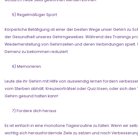
5) Regelmäßiger Sport
Körperliche Betätigung ist einer der besten Wege unser Gehirn zu S
der Gesundheit unseres Gehirngewebes. Während des Trainings produz
Wiederherstellung von Gehirnzellen und deren Verbindungen spielt. We
Demenz zu bekommen reduziert.
6) Memorieren
Leute die ihr Gehirn mit Hilfe von auswendig lernen fordern verbesse
vom Sterben abhält. Kreuzworträtsel oder Quiz lösen, oder sich den 
Gehirn gesund halten kann!
7) Fordere dich heraus
Es ist einfach in eine monotone Tagesroutine zu fallen. Wenn wir se
wichtig sich herausfordernde Ziele zu setzen und nach Verbesserun