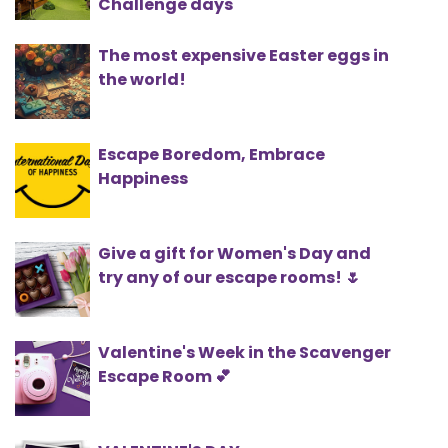
Challenge days
The most expensive Easter eggs in
the world!
Escape Boredom, Embrace
Happiness
Give a gift for Women's Day and
try any of our escape rooms! 🌷
Valentine's Week in the Scavenger
Escape Room 💕