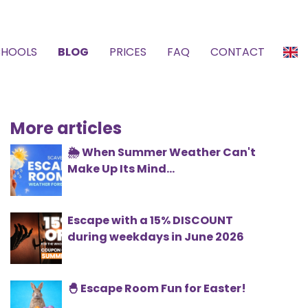
CHOOLS
BLOG
PRICES
FAQ
CONTACT
More articles
🌦️ When Summer Weather Can't
Make Up Its Mind...
Escape with a 15% DISCOUNT
during weekdays in June 2026
🐣 Escape Room Fun for Easter!