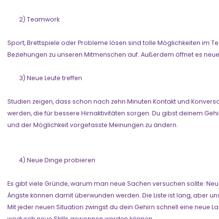
2) Teamwork
Sport, Brettspiele oder Probleme lösen sind tolle Möglichkeiten im 
Beziehungen zu unseren Mitmenschen auf. Außerdem öffnet es neue 
3) Neue Leute treffen
Studien zeigen, dass schon nach zehn Minuten Kontakt und Konversat
werden, die für bessere Hirnaktivitäten sorgen. Du gibst deinem Geh
und der Möglichkeit vorgefasste Meinungen zu ändern.
4) Neue Dinge probieren
Es gibt viele Gründe, warum man neue Sachen versuchen sollte: Neue
Ängste können damit überwunden werden. Die Liste ist lang, aber unser
Mit jeder neuen Situation zwingst du dein Gehirn schnell eine neue
wodurch neue Skills gewonnen werden können.