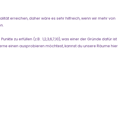
tät erreichen, daher wäre es sehr hilfreich, wenn wir mehr von
en.
e zu erfüllen (z.B.: 1,2,3,6,7,10), was einer der Gründe dafür ist
erne einen ausprobieren möchtest, kannst du unsere Räume hier