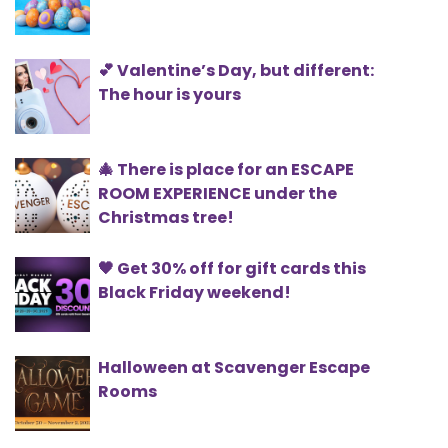
💕 Valentine’s Day, but different:
The hour is yours
🎄 There is place for an ESCAPE
ROOM EXPERIENCE under the
Christmas tree!
🖤 Get 30% off for gift cards this
Black Friday weekend!
Halloween at Scavenger Escape
Rooms