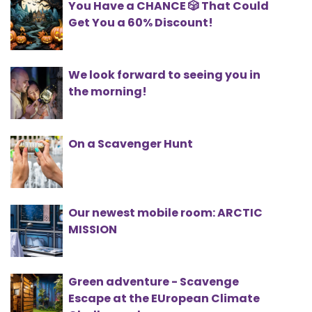
You Have a CHANCE 🎲 That Could
Get You a 60% Discount!
We look forward to seeing you in
the morning!
On a Scavenger Hunt
Our newest mobile room: ARCTIC
MISSION
Green adventure - Scavenge
Escape at the EUropean Climate