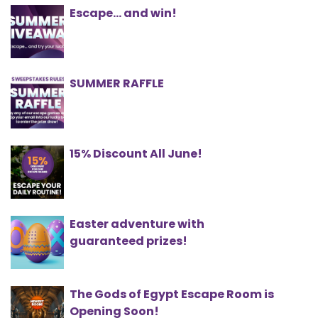
Escape... and win!
SUMMER RAFFLE
15% Discount All June!
Easter adventure with
guaranteed prizes!
The Gods of Egypt Escape Room is
Opening Soon!