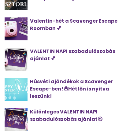
Valentin-hét a Scavenger Escape
Roomban 💕
VALENTIN NAPI szabadulószobás
ajánlat 💕
Húsvéti ajándékok a Scavenger
Escape-ben!🐣Hétfőn is nyitva
leszünk!
Különleges VALENTIN NAPI
szabadulószobás ajánlat😍