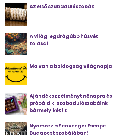
Az első szabadulószobák
A világ legdrágább húsvéti
tojásai
Ma van a boldogság világnapja
Ajándékozz élményt nőnapra és
próbáld ki szabadulószobáink
bármelyikét!🌷
Nyomozz a Scavenger Escape
Budapest szobájában!