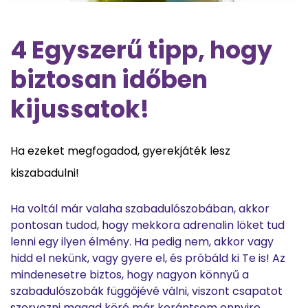
4 Egyszerű tipp, hogy
biztosan időben
kijussatok!
Ha ezeket megfogadod, gyerekjáték lesz
kiszabadulni!
Ha voltál már valaha szabadulószobában, akkor
pontosan tudod, hogy mekkora adrenalin löket tud
lenni egy ilyen élmény. Ha pedig nem, akkor vagy
hidd el nekünk, vagy gyere el, és próbáld ki Te is! Az
mindenesetre biztos, hogy nagyon könnyű a
szabadulószobák függőjévé válni, viszont csapatot
szervezni magad köré már korántsem ennyire