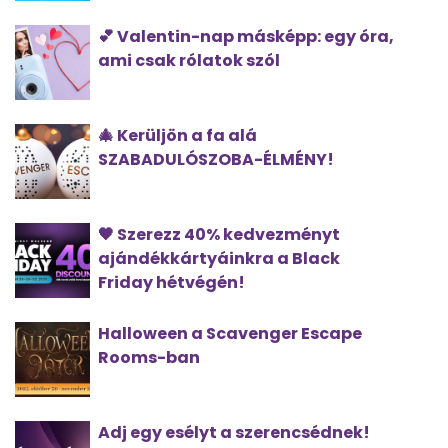
💕 Valentin-nap másképp: egy óra,
ami csak rólatok szól
🎄 Kerüljön a fa alá
SZABADULÓSZOBA-ÉLMÉNY!
🖤 Szerezz 40% kedvezményt
ajándékkártyáinkra a Black
Friday hétvégén!
Halloween a Scavenger Escape
Rooms-ban
Adj egy esélyt a szerencsédnek!