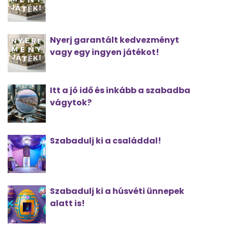
Nyerj garantált kedvezményt
vagy egy ingyen játékot!
Itt a jó idő és inkább a szabadba
vágytok?
Szabadulj ki a családdal!
Szabadulj ki a húsvéti ünnepek
alatt is!