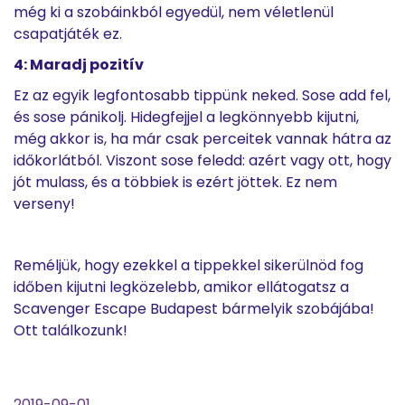
még ki a szobáinkból egyedül, nem véletlenül
csapatjáték ez.
4: Maradj pozitív
Ez az egyik legfontosabb tippünk neked. Sose add fel,
és sose pánikolj. Hidegfejjel a legkönnyebb kijutni,
még akkor is, ha már csak perceitek vannak hátra az
időkorlátból. Viszont sose feledd: azért vagy ott, hogy
jót mulass, és a többiek is ezért jöttek. Ez nem
verseny!
Reméljük, hogy ezekkel a tippekkel sikerülnöd fog
időben kijutni legközelebb, amikor ellátogatsz a
Scavenger Escape Budapest bármelyik szobájába!
Ott találkozunk!
2019-09-01