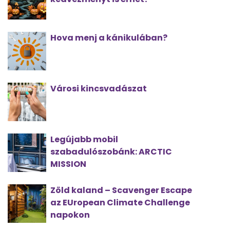
Hova menj a kánikulában?
Városi kincsvadászat
Legújabb mobil
szabadulószobánk: ARCTIC
MISSION
Zöld kaland – Scavenger Escape
az EUropean Climate Challenge
napokon