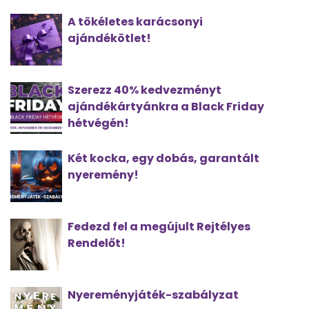
A tökéletes karácsonyi
ajándékötlet!
Szerezz 40% kedvezményt
ajándékártyánkra a Black Friday
hétvégén!
Két kocka, egy dobás, garantált
nyeremény!
Fedezd fel a megújult Rejtélyes
Rendelőt!
Nyereményjáték-szabályzat