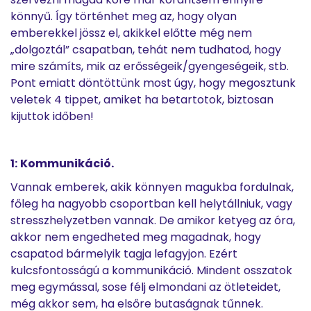
könnyű. Így történhet meg az, hogy olyan
emberekkel jössz el, akikkel előtte még nem
„dolgoztál” csapatban, tehát nem tudhatod, hogy
mire számíts, mik az erősségeik/gyengeségeik, stb.
Pont emiatt döntöttünk most úgy, hogy megosztunk
veletek 4 tippet, amiket ha betartotok, biztosan
kijuttok időben!
1:
Kommunikáció.
Vannak emberek, akik könnyen magukba fordulnak,
főleg ha nagyobb csoportban kell helytállniuk, vagy
stresszhelyzetben vannak. De amikor ketyeg az óra,
akkor nem engedheted meg magadnak, hogy
csapatod bármelyik tagja lefagyjon. Ezért
kulcsfontosságú a kommunikáció. Mindent osszatok
meg egymással, sose félj elmondani az ötleteidet,
még akkor sem, ha elsőre butaságnak tűnnek.