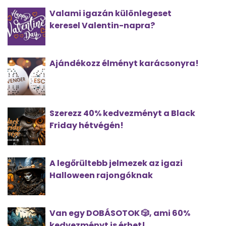
Valami igazán különlegeset
keresel Valentin-napra?
Ajándékozz élményt karácsonyra!
Szerezz 40% kedvezményt a Black
Friday hétvégén!
A legőrültebb jelmezek az igazi
Halloween rajongóknak
Van egy DOBÁSOTOK 🎲, ami 60%
kedvezményt is érhet!