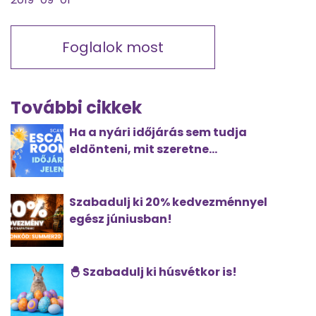
Foglalok most
További cikkek
Ha a nyári időjárás sem tudja
eldönteni, mit szeretne...
Szabadulj ki 20% kedvezménnyel
egész júniusban!
🐣 Szabadulj ki húsvétkor is!