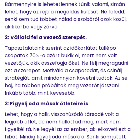
Bármennyire is lehetetlennek tűnik valami, simán
lehet, hogy az rejti a megoldás kulcsát. Ne feledd:
senki sem tud többet nálad a szobáról azok közül,
akikkel be vagy zárva.
2:
Vállald fel a vezető szerepét.
Tapasztalataink szerint az időkorlátot túllépő
csapatok 70%-a azért bukik el, mert nem volt
vezetőjük, akik összefogja őket. Ne félj megragadni
ezt a szerepet. Motiváld a csapatodat, és csinálj
stratégiát, amit mindannyian követni tudtok. Az se
baj, ha többen próbáltok meg vezetőt játszani.
Inkább több, mint kevesebb.
3:
Figyelj oda mások ötleteire is
Lehet, hogy a halk, visszahúzódó társadé volt a
legjobb ötlet, de nem hallottad meg, mert nem
figyeltél rá. Ne legyél az az ember, aki elköveti ezt a
hibát. Mindig figyelj oda másokra. Senki sem jutott