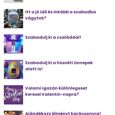
Itt a jó idő és inkább a szabadba
vágytok?
Szabadulj ki a családdal!
Szabadulj ki a húsvéti ünnepek
alatt is!
Valami igazán különlegeset
keresel Valentin-napra?
Ajándékozz élményt karácsonyra!