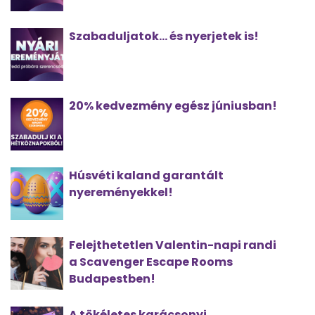
Szabaduljatok... és nyerjetek is!
20% kedvezmény egész júniusban!
Húsvéti kaland garantált
nyereményekkel!
Felejthetetlen Valentin-napi randi
a Scavenger Escape Rooms
Budapestben!
A tökéletes karácsonyi