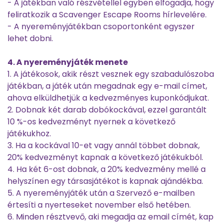
- A játékban való részvétellel egyben elfogadja, hogy
feliratkozik a Scavenger Escape Rooms hírlevelére.
- A nyereményjátékban csoportonként egyszer
lehet dobni.
4. A nyereményjáték menete
1. A játékosok, akik részt vesznek egy szabadulószoba
játékban, a játék után megadnak egy e-mail címet,
ahova elküldhetjük a kedvezményes kuponkódjukat.
2. Dobnak két darab dobókockával, ezzel garantált
10 %-os kedvezményt nyernek a következő
játékukhoz.
3. Ha a kockával 10-et vagy annál többet dobnak,
20% kedvezményt kapnak a következő játékukból.
4. Ha két 6-ost dobnak, a 20% kedvezmény mellé a
helyszínen egy társasjátékot is kapnak ajándékba.
5. A nyereményjáték után a Szervező e-mailben
értesíti a nyerteseket november első hetében.
6. Minden résztvevő, aki megadja az email címét, kap