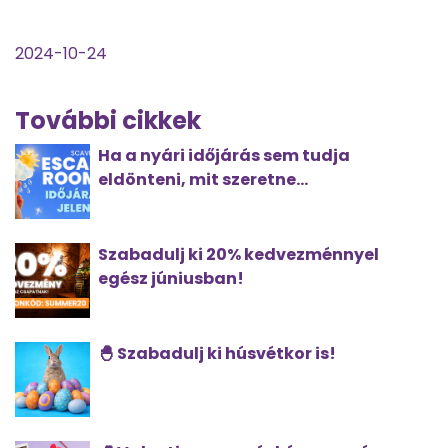
2024-10-24
További cikkek
Ha a nyári időjárás sem tudja
eldönteni, mit szeretne...
Szabadulj ki 20% kedvezménnyel
egész júniusban!
🐣 Szabadulj ki húsvétkor is!