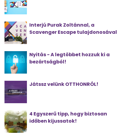
Interjú Purak Zoltánnal, a
Scavenger Escape tulajdonosával
Nyitás - A legtöbbet hozzuk ki a
bezártságból!
Játssz velünk OTTHONRÓL!
4 Egyszerű tipp, hogy biztosan
időben kijussatok!