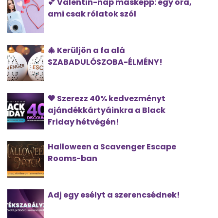
💕 Valentin-nap másképp: egy óra,
ami csak rólatok szól
🎄 Kerüljön a fa alá
SZABADULÓSZOBA-ÉLMÉNY!
🖤 Szerezz 40% kedvezményt
ajándékkártyáinkra a Black
Friday hétvégén!
Halloween a Scavenger Escape
Rooms-ban
Adj egy esélyt a szerencsédnek!