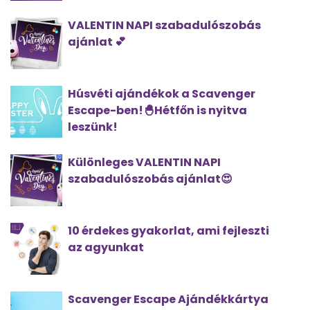
VALENTIN NAPI szabadulószobás
ajánlat 💕
Húsvéti ajándékok a Scavenger
Escape-ben!🐣Hétfőn is nyitva
leszünk!
Különleges VALENTIN NAPI
szabadulószobás ajánlat😍
10 érdekes gyakorlat, ami fejleszti
az agyunkat
Scavenger Escape Ajándékkártya