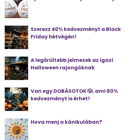
Szerezz 40% kedvezményt a Black
Friday hétvégén!
A legőrültebb jelmezek az igazi
Halloween rajongóknak
Van egy DOBÁSOTOK 🎲, ami 60%
kedvezményt is érhet!
Hova menj a kánikulában?