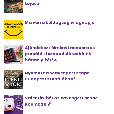
tojásai
Ma van a boldogság világnapja
Ajándékozz élményt nőnapra és
próbáld ki szabadulószobáink
bármelyikét!🌷
Nyomozz a Scavenger Escape
Budapest szobájában!
Valentin-hét a Scavenger Escape
Roomban 💕