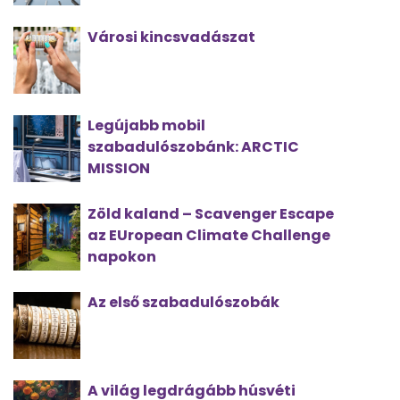
Városi kincsvadászat
Legújabb mobil
szabadulószobánk: ARCTIC
MISSION
Zöld kaland – Scavenger Escape
az EUropean Climate Challenge
napokon
Az első szabadulószobák
A világ legdrágább húsvéti