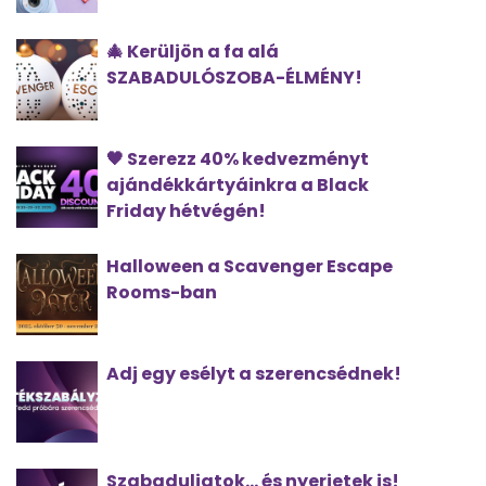
🎄 Kerüljön a fa alá
SZABADULÓSZOBA-ÉLMÉNY!
🖤 Szerezz 40% kedvezményt
ajándékkártyáinkra a Black
Friday hétvégén!
Halloween a Scavenger Escape
Rooms-ban
Adj egy esélyt a szerencsédnek!
Szabaduljatok... és nyerjetek is!