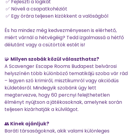
✅ Fejleszti a logikát
✅ Növeli a csapatkohéziót
✅ Egy órára teljesen kizökkent a valóságból
És ha mindez még kedvezményesen is elérhető,
miért várnál a hétvégéig? Tedd izgalmassá a hétfő
délutánt vagy a csütörtök estét is!
🧩
Milyen szobák közül választhatsz?
A Scavenger Escape Rooms Budapest belvárosi
helyszínén több különböző tematikájú szoba vár rád
– legyen szó krimiről, misztikumról vagy akciódús
küldetésről. Mindegyik szobánk úgy lett
megtervezve, hogy 60 percnyi felejthetetlen
élményt nyújtson a játékosoknak, amelynek során
teljesen kizárhatják a külvilágot.
👥
Kinek ajánljuk?
Baráti társaságoknak, akik valami különleges