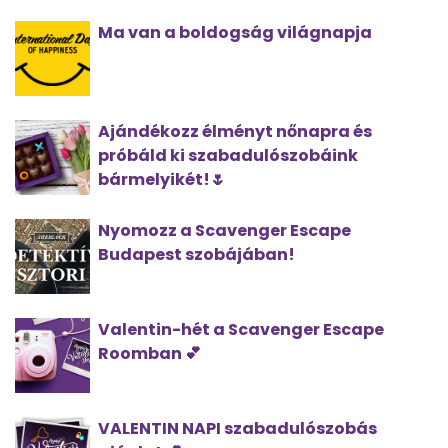
Ma van a boldogság világnapja
Ajándékozz élményt nőnapra és
próbáld ki szabadulószobáink
bármelyikét!🌷
Nyomozz a Scavenger Escape
Budapest szobájában!
Valentin-hét a Scavenger Escape
Roomban 💕
VALENTIN NAPI szabadulószobás