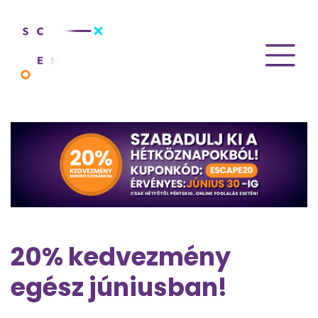
20% kedvezmény
egész júniusban!