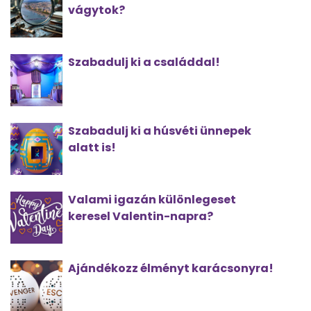
vágytok?
Szabadulj ki a családdal!
Szabadulj ki a húsvéti ünnepek
alatt is!
Valami igazán különlegeset
keresel Valentin-napra?
Ajándékozz élményt karácsonyra!