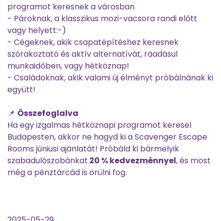
programot keresnek a városban
- Pároknak, a klasszikus mozi-vacsora randi előtt
vagy helyett:-)
- Cégeknek, akik csapatépítéshez keresnek
szórakoztató és aktív alternatívát, ráadásul
munkaidőben, vagy hétköznap!
- Családoknak, akik valami új élményt próbálnának ki
együtt!
📌
Összefoglalva
Ha egy izgalmas hétköznapi programot keresel
Budapesten, akkor ne hagyd ki a Scavenger Escape
Rooms júniusi ajánlatát! Próbáld ki bármelyik
szabadulószobánkat
20 % kedvezménnyel
, és most
még a pénztárcád is örülni fog.
2025-05-29