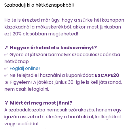
Szabadulj ki a hétköznapokból!
Ha te is érezted már úgy, hogy a szürke hétköznapon
kiszakadnál a mókuskerékből, akkor most júniusban
ezt 20% olcsóbban megteheted!
🔎
Hogyan érheted el a kedvezményt?
✅ Gyere el játszani bármelyik szabadulószobánkba
hétköznap
✅
Foglalj online!
✅ Ne felejtsd el használni a kuponkódot:
ESCAPE20
📅 Figyelem! A játékot június 30-ig le is kell játszanod,
nem csak lefoglalni.
🎯
Miért éri meg most jönni?
A szabadulószoba nemcsak szórakozás, hanem egy
igazán összetartó élmény a barátokkal, kollégákkal
vagy családdal.