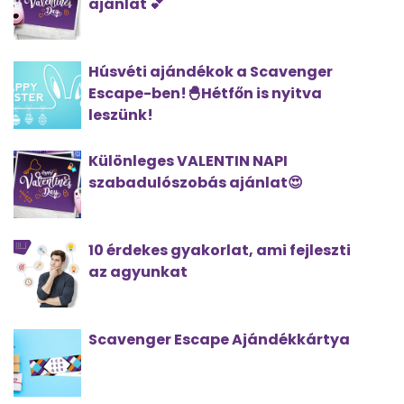
ajánlat 💕
Húsvéti ajándékok a Scavenger
Escape-ben!🐣Hétfőn is nyitva
leszünk!
Különleges VALENTIN NAPI
szabadulószobás ajánlat😍
10 érdekes gyakorlat, ami fejleszti
az agyunkat
Scavenger Escape Ajándékkártya