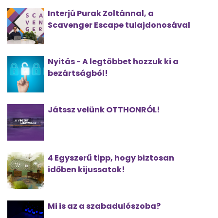
Interjú Purak Zoltánnal, a
Scavenger Escape tulajdonosával
Nyitás - A legtöbbet hozzuk ki a
bezártságból!
Játssz velünk OTTHONRÓL!
4 Egyszerű tipp, hogy biztosan
időben kijussatok!
Mi is az a szabadulószoba?