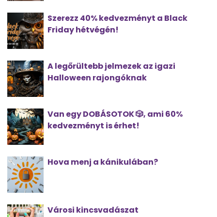
Szerezz 40% kedvezményt a Black
Friday hétvégén!
A legőrültebb jelmezek az igazi
Halloween rajongóknak
Van egy DOBÁSOTOK 🎲, ami 60%
kedvezményt is érhet!
Hova menj a kánikulában?
Városi kincsvadászat