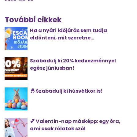
További cikkek
Ha a nyári időjárás sem tudja
eldönteni, mit szeretne...
Szabadulj ki 20% kedvezménnyel
egész júniusban!
🐣 Szabadulj ki húsvétkor is!
💕 Valentin-nap másképp: egy óra,
ami csak rólatok szól