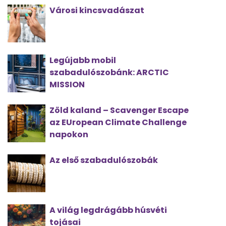
Városi kincsvadászat
Legújabb mobil
szabadulószobánk: ARCTIC
MISSION
Zöld kaland – Scavenger Escape
az EUropean Climate Challenge
napokon
Az első szabadulószobák
A világ legdrágább húsvéti
tojásai