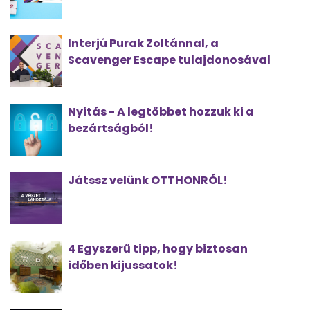
Interjú Purak Zoltánnal, a
Scavenger Escape tulajdonosával
Nyitás - A legtöbbet hozzuk ki a
bezártságból!
Játssz velünk OTTHONRÓL!
4 Egyszerű tipp, hogy biztosan
időben kijussatok!