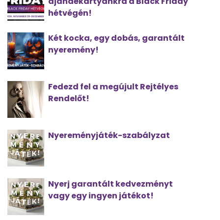
ajándékártyánkra a Black Friday
hétvégén!
Két kocka, egy dobás, garantált
nyeremény!
Fedezd fel a megújult Rejtélyes
Rendelőt!
Nyereményjáték-szabályzat
Nyerj garantált kedvezményt
vagy egy ingyen játékot!