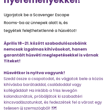
Ugorjatok be a Scavenger Escape
Rooms-ba az ünnepek alatt is, és
tegyétek felejthetetlenné a húsvétot!
Április 18–21. között szabadulószobáink
nemcsak izgalmas kihívásokat, hanem
garantált húsvéti meglepetésekkel is várnak
Titeket!
Húsvétkor is nyitva vagyunk!
Szedd össze a csapatodat, és vágjatok bele a közös
kihívásba barátaiddal, családoddal vagy
kollégáiddal! Ha inkább a friss levegőn
kalandoznátok, próbáljátok ki szabadtéri
kincsvadászatunkat, és fedezzétek fel a várost egy
teljesen új szemszögből! 🗺️