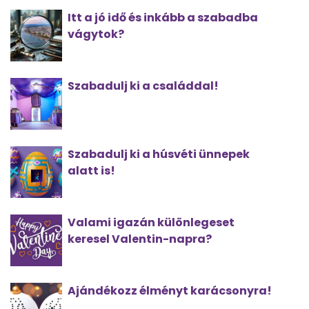
Itt a jó idő és inkább a szabadba
vágytok?
Szabadulj ki a családdal!
Szabadulj ki a húsvéti ünnepek
alatt is!
Valami igazán különlegeset
keresel Valentin-napra?
Ajándékozz élményt karácsonyra!