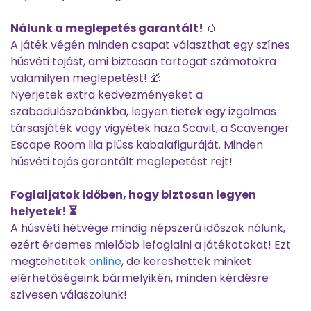
Nálunk a meglepetés garantált!
🥚
A játék végén minden csapat választhat egy színes
húsvéti tojást, ami biztosan tartogat számotokra
valamilyen meglepetést! 🎁
Nyerjetek extra kedvezményeket a
szabadulószobánkba, legyen tietek egy izgalmas
társasjáték vagy vigyétek haza Scavit, a Scavenger
Escape Room lila plüss kabalafiguráját. Minden
húsvéti tojás garantált meglepetést rejt!
Foglaljatok időben, hogy biztosan legyen
helyetek! ⏳
A húsvéti hétvége mindig népszerű időszak nálunk,
ezért érdemes mielőbb lefoglalni a játékotokat! Ezt
megtehetitek
online
, de kereshettek minket
elérhetőségeink bármelyikén, minden kérdésre
szívesen válaszolunk!