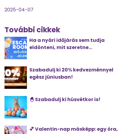
2025-04-07
További cikkek
Ha a nyári időjárás sem tudja
eldönteni, mit szeretne...
Szabadulj ki 20% kedvezménnyel
egész júniusban!
🐣 Szabadulj ki húsvétkor is!
💕 Valentin-nap másképp: egy óra,