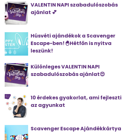
VALENTIN NAPI szabadulószobás
ajánlat 💕
Húsvéti ajándékok a Scavenger
Escape-ben!🐣Hétfőn is nyitva
leszünk!
Különleges VALENTIN NAPI
szabadulószobás ajánlat😍
10 érdekes gyakorlat, ami fejleszti
az agyunkat
Scavenger Escape Ajándékkártya