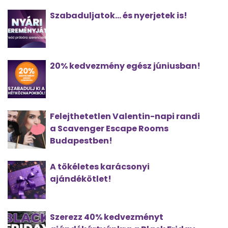
Szabaduljatok... és nyerjetek is!
20% kedvezmény egész júniusban!
Felejthetetlen Valentin-napi randi
a Scavenger Escape Rooms
Budapestben!
A tökéletes karácsonyi
ajándékötlet!
Szerezz 40% kedvezményt