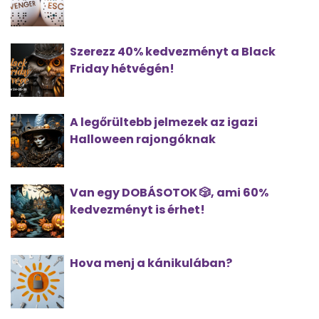
Szerezz 40% kedvezményt a Black
Friday hétvégén!
A legőrültebb jelmezek az igazi
Halloween rajongóknak
Van egy DOBÁSOTOK 🎲, ami 60%
kedvezményt is érhet!
Hova menj a kánikulában?