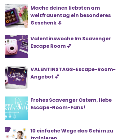
Mache deinen liebsten am
weltfrauentag ein besonderes
Geschenk 🌷
Valentinswoche Im Scavenger
Escape Room 💕
VALENTINSTAGS-Escape-Room-
Angebot 💕
Frohes Scavenger Ostern, liebe
Escape-Room-Fans!
10 einfache Wege das Gehirn zu
trainieren