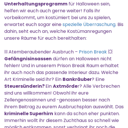
Unterhaltungsprogramm
für Halloween sein,
helfen wir euch auch gerne weiter! Falls ihr
vorbeikommt, um kostümiert bei uns zu spielen,
erwartet euch sogar eine
spezielle Überraschung
. Bis
dahin, seht euch an, welche Kostümanregungen
unsere Räume für euch bereithalten:
⛓️ Atemberaubender Ausbruch –
Prison Break
💥
Gefängnisinsassen
dürfen an Halloween nicht
fehlen! Und in unserem Prison Break Raum erhaltet
ihr auch noch das passende Interieur dazu. Welche
Art Kriminelle seid ihr? Ein
Bankräuber
? Eine
Steuersünderin?
Ein
Axtmörde
r? Alle Verbrechen
sind uns willkommen! Obwohl ihr eure
Zellengenossinnen und -genossen besser nach
ihrem Beitrag zu eurem Ausbruchsplan auswählt. Das
kriminelle Superhirn
kann da schon eher punkten.
Immerhin wollt ihr diesem Zuchthaus so schnell wie
möglich entkommen, sonst verbringt ihr noch die