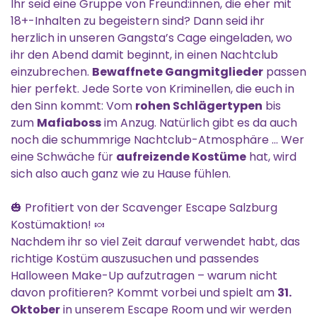
Ihr seid eine Gruppe von Freund:innen, die eher mit
18+-Inhalten zu begeistern sind? Dann seid ihr
herzlich in unseren Gangsta’s Cage eingeladen, wo
ihr den Abend damit beginnt, in einen Nachtclub
einzubrechen.
Bewaffnete Gangmitglieder
passen
hier perfekt. Jede Sorte von Kriminellen, die euch in
den Sinn kommt: Vom
rohen Schlägertypen
bis
zum
Mafiaboss
im Anzug. Natürlich gibt es da auch
noch die schummrige Nachtclub-Atmosphäre ... Wer
eine Schwäche für
aufreizende Kostüme
hat, wird
sich also auch ganz wie zu Hause fühlen.
🎃 Profitiert von der Scavenger Escape Salzburg
Kostümaktion! 🍬
Nachdem ihr so viel Zeit darauf verwendet habt, das
richtige Kostüm auszusuchen und passendes
Halloween Make-Up aufzutragen – warum nicht
davon profitieren? Kommt vorbei und spielt am
31.
Oktober
in unserem Escape Room und wir werden