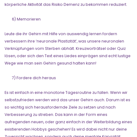
körperliche Aktivität das Risiko Demenz zu bekommen reduziert.
6) Memorieren
Leute die ihr Gehirn mit Hilfe von auswendig lernen fordern
verbessern ihre ‘neuronale Plastizität’, was unsere neuronalen
Verknüpfungen vom Sterben abhält. Kreuzworträtsel oder Quiz
lösen, oder sich den Text eines Liedes einprägen sind echt lustige
Wege wie man sein Gehirn gesund halten kann!
7) Fordere dich heraus
Es ist einfach in eine monotone Tagesroutine zu fallen. Wenn wir
selbstzufrieden werden wird das unser Gehirn auch. Darum ist es
so wichtig sich herausfordernde Ziele zu setzen und nach
Verbesserung zu streben. Das kann in der Form eines
aufregenden neuen, oder ganz einfach in der Weiterbildung eines
existierenden Hobbys geschehen! Es wird dabei nicht nur deine
Zuversicht wachsen, sondern auch deine mentale Kapazität.