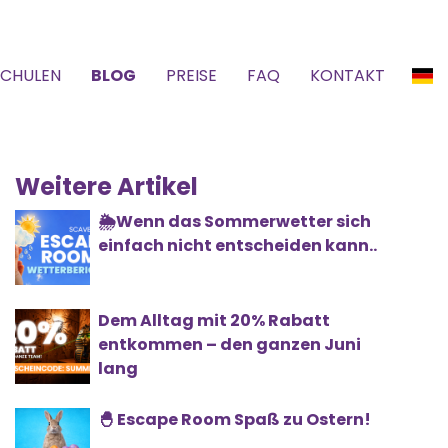
SCHULEN
BLOG
PREISE
FAQ
KONTAKT
Weitere Artikel
🌦️Wenn das Sommerwetter sich
einfach nicht entscheiden kann..
Dem Alltag mit 20% Rabatt
entkommen – den ganzen Juni
lang
🐣 Escape Room Spaß zu Ostern!