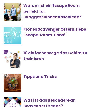
Warum ist ein Escape Room
perfekt für
Junggesellinnenabschiede?
Frohes Scavenger Ostern, liebe
Escape-Room-Fans!
10 einfache Wege das Gehirn zu
trainieren
Tipps und Tricks
Was ist das Besondere an
Scavenger Escape?