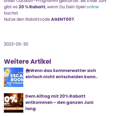
unser Outdoor-Programm gestartet: Bis Ende Juni
gibt es
20 % Rabatt
, wenn Du Dein Spiel
online
buchst.
Nutze den Rabattcode
AGENT007
.
2023-05-30
Weitere Artikel
🌦️Wenn das Sommerwetter sich
einfach nicht entscheiden kann..
Dem Alltag mit 20% Rabatt
entkommen – den ganzen Juni
lang