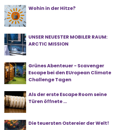
Wohin in der Hitze?
UNSER NEUESTER MOBILER RAUM:
ARCTIC MISSION
Grünes Abenteuer - Scavenger
Escape bei den EUropean Climate
Challenge Tagen
Als der erste Escape Room seine
Türen öffnete …
Die teuersten Ostereier der Welt!