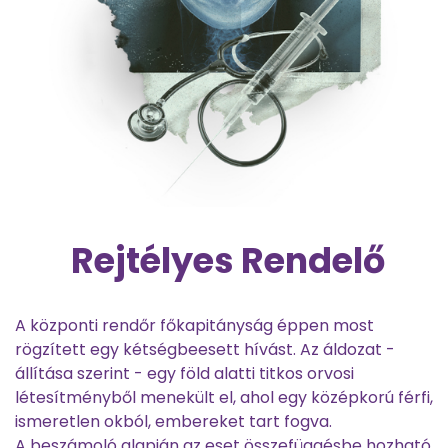
Rejtélyes Rendelő
A központi rendőr főkapitányság éppen most
rögzített egy kétségbeesett hívást. Az áldozat -
állítása szerint - egy föld alatti titkos orvosi
létesítményből menekült el, ahol egy középkorú férfi,
ismeretlen okból, embereket tart fogva.
A beszámoló alapján az eset összefüggésbe hozható