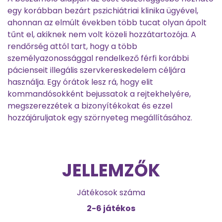
egy korábban bezárt pszichiátriai klinika ügyével,
ahonnan az elmúlt években több tucat olyan ápolt
tűnt el, akiknek nem volt közeli hozzátartozója. A
rendőrség attól tart, hogy a több
személyazonossággal rendelkező férfi korábbi
pácienseit illegális szervkereskedelem céljára
használja. Egy órátok lesz rá, hogy elit
kommandósokként bejussatok a rejtekhelyére,
megszerezzétek a bizonyítékokat és ezzel
hozzájáruljatok egy szörnyeteg megállításához.
JELLEMZŐK
Játékosok száma
2-6 játékos