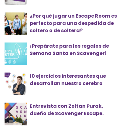
¿Por qué jugar un Escape Room es
perfecto para una despedida de
soltero o de soltera?
¡Prepárate para los regalos de
Semana Santa en Scavenger!
10 ejercicios interesantes que
desarrollan nuestro cerebro
Entrevista con Zoltan Purak,
dueño de Scavenger Escape.