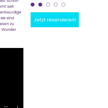
eist schon
mmt seit
merkwürdige
sie sind
Jetzt reservieren!
esen zu
er Wunder