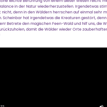
 Eine leichte Berührung von einem dieser Wesen reicht m
Balance in der Natur wiederherzustellen. Irgendetwas sti
it nicht, denn in den Wäldern herrschen auf einmal sehr 
 Scheinbar hat irgendetwas die Kreaturen gestört, denn 
n! Betrete den magischen Feen-Wald und hilf uns, die W
zurückzuholen, damit die Wälder wieder Orte zauberhaft
!